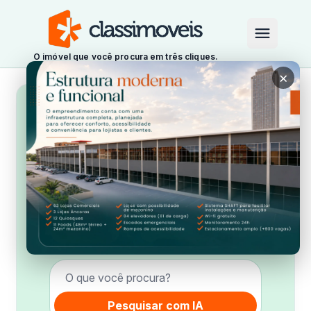
O imóvel que você procura em três cliques.
×
✦
BUSCA INTELIGENTE
Encontre o imóvel ideal
para você
Pergunte do seu jeito. A IA pesquisa
localização, valores, quartos e áreas no
Classimóveis.
Pergunte sobre os imóveis disponíveis
Pesquisar com IA