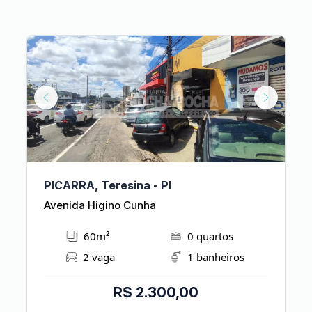
ext
Previous
Next
PICARRA, Teresina - PI
Avenida Higino Cunha
60m²
0 quartos
2 vaga
1 banheiros
R$ 2.300,00